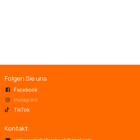
Folgen Sie uns
Fa​ceb
ook
Instagram
TikTok
Kontakt:
rentascooterbollenstreek@gmail.com