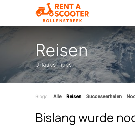
Zum Inhalt springen
Home
Rollerve
Reisen
Urlaubs-Tipps
Blogs:
Alle
Reisen
Succesverhalen
Noo
Bislang wurde no